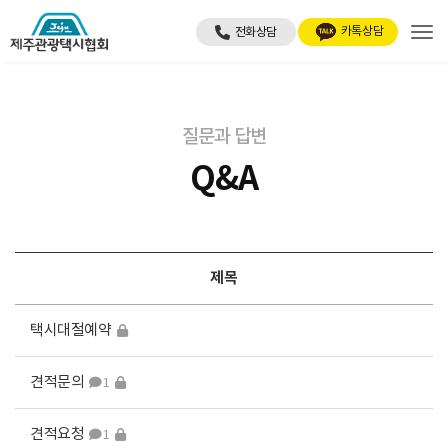
Tog
질문과 답변
Q&A
제목
택시대절예약
견적문의
1
견적요청
1